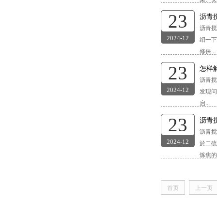
23
沥青
沥青搅
2024-12
绍一下
修保...
23
怎样
沥青
2024-12
发现问
启...
23
沥青
沥青
2024-12
於二硫
炼焦的副
首页
上一页