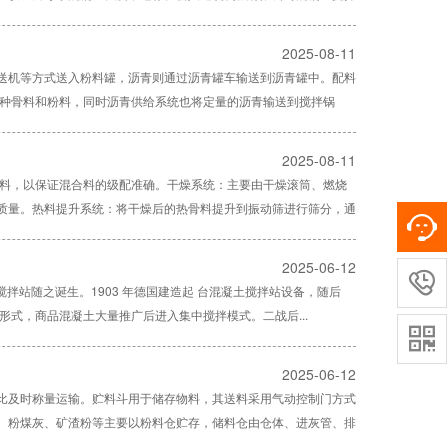
2025-08-11
送机等方式送入粉料罐，沥青则通过沥青罐车输送到沥青罐中。配料
各种骨料和粉料，同时沥青供给系统也将定量的沥青输送到搅拌锅
2025-08-11
材料，以保证混合料的级配准确。干燥系统：主要由干燥滚筒、燃烧
质量。热料提升系统：将干燥后的热骨料提升到振动筛进行筛分，通
2025-06-12

凝土搅拌站随之诞生。1903 年德国建造起 台混凝土搅拌站设备，随后
式，商品混凝土大量推广后进入集中搅拌模式。二战后...

2025-06-12
比及时称量运输。贮料斗用于储存物料，其送料采用气动控制门方式
、粉煤灰、矿渣粉等主要以粉料仓贮存，储料仓由仓体、进灰管、排