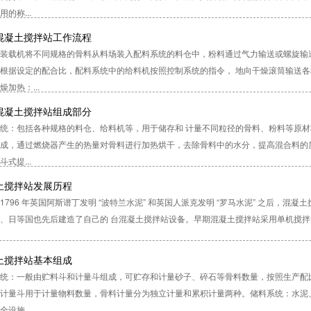
的称...
混凝土搅拌站工作流程
装载机将不同规格的骨料从料场装入配料系统的料仓中，粉料通过气力输送或螺旋输
根据设定的配合比，配料系统中的给料机按照控制系统的指令， 地向干燥滚筒输送
燥加热：...
混凝土搅拌站组成部分
统：包括各种规格的料仓、给料机等，用于储存和 计量不同粒径的骨料、粉料等原
成，通过燃烧器产生的热量对骨料进行加热烘干，去除骨料中的水分，提高混合料的
式提...
土搅拌站发展历程
1796 年英国阿斯谱丁发明 “波特兰水泥” 和英国人派克发明 “罗马水泥” 之后，混
、日等国也先后建造了自己的 台混凝土搅拌站设备。早期混凝土搅拌站采用单机搅拌形
土搅拌站基本组成
统：一般由贮料斗和计量斗组成，可贮存和计量砂子、碎石等骨料数量，按照生产配
计量斗用于计量物料数量，骨料计量分为独立计量和累积计量两种。储料系统：水泥
设施...