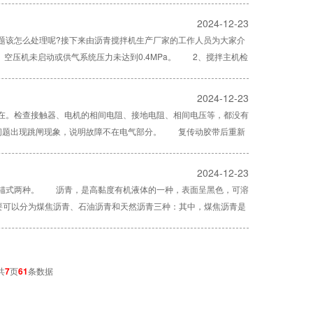
2024-12-23
题该怎么处理呢?接下来由沥青搅拌机生产厂家的工作人员为大家介
空压机未启动或供气系统压力未达到0.4MPa。 2、搅拌主机检
2024-12-23
在。检查接触器、电机的相间电阻、接地电阻、相间电压等，都没有
也没有问题出现跳闸现象，说明故障不在电气部分。 复传动胶带后重新
2024-12-23
和锚式两种。 沥青，是高黏度有机液体的一种，表面呈黑色，可溶
要可以分为煤焦沥青、石油沥青和天然沥青三种：其中，煤焦沥青是
共
7
页
61
条数据