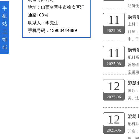
站所使用
地址：山西省晋中市榆次区汇
手
通路103号
机
11
沥青
联系人：李先生
站
上料：
手机号码：13903444689
二
2025-08
计量：
维
中。干
码
11
沥青
配料系
2025-08
器等组
常采用斗
12
混凝
国际：
2025-06
美、法
12
混凝
配料系
2025-06
开启；
架、安全