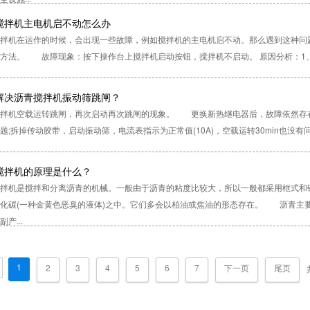
搅拌机主电机启不动怎么办
拌机在运作的时候，会出现一些故障，例如搅拌机的主电机启不动。那么遇到这种问
方法。 故障现象：按下操作台上搅拌机启动按钮，搅拌机不启动。 原因分析：1、
解决沥青搅拌机振动筛跳闸？
搅拌机空载运转跳闸，再次启动再次跳闸的现象。 更换新热继电器后，故障依然存
题;拆掉传动胶带，启动振动筛，电流表指示为正常值(10A)，空载运转30min
搅拌机的原理是什么？
搅拌机是搅拌和分离沥青的机械。一般由于沥青的粘度比较大，所以一般都采用框式
化碳(一种金黄色恶臭的液体)之中。它们多会以柏油或焦油的形态存在。 沥青主
产...
1
2
3
4
5
6
7
下一页
尾页