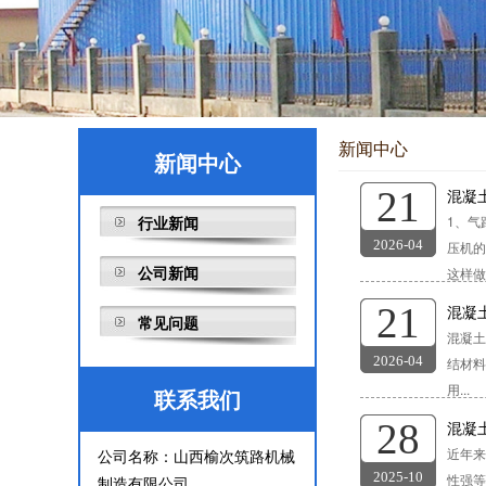
新闻中心
新闻中心
21
混凝
行业新闻
1、气
2026-04
压机的
公司新闻
这样做是
21
混凝
常见问题
混凝土
2026-04
结材料
用...
联系我们
28
混凝
近年来
公司名称：山西榆次筑路机械
2025-10
性强等
制造有限公司