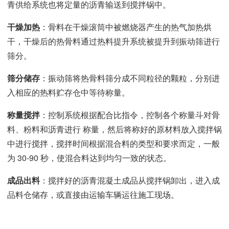
青供给系统也将定量的沥青输送到搅拌锅中。
干燥加热
：骨料在干燥滚筒中被燃烧器产生的热气加热烘
干，干燥后的热骨料通过热料提升系统被提升到振动筛进行
筛分。
筛分储存
：振动筛将热骨料筛分成不同粒径的颗粒，分别进
入相应的热料贮存仓中等待称量。
称量搅拌
：控制系统根据配合比指令，控制各个称量斗对骨
料、粉料和沥青进行 称量，然后将称好的原材料放入搅拌锅
中进行搅拌，搅拌时间根据混合料的类型和要求而定，一般
为 30-90 秒，使混合料达到均匀一致的状态。
成品出料
：搅拌好的沥青混凝土成品从搅拌锅卸出，进入成
品料仓储存，或直接由运输车辆运往施工现场。