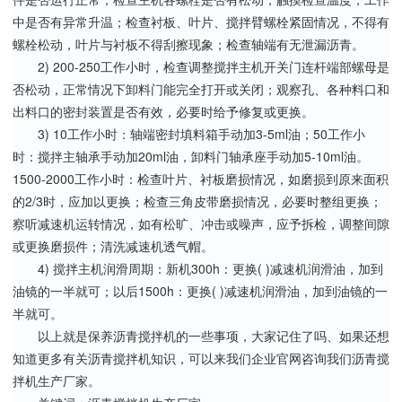
中是否有异常升温；检查衬板、叶片、搅拌臂螺栓紧固情况，不得有
螺栓松动，叶片与衬板不得刮擦现象；检查轴端有无泄漏沥青。
2) 200-250工作小时，检查调整搅拌主机开关门连杆端部螺母是
否松动，正常情况下卸料门能完全打开或关闭；观察孔、各种料口和
出料口的密封装置是否有效，必要时给予修复或更换。
3) 10工作小时：轴端密封填料箱手动加3-5ml油；50工作小
时：搅拌主轴承手动加20ml油，卸料门轴承座手动加5-10ml油。
1500-2000工作小时：检查叶片、衬板磨损情况，如磨损到原来面积
的2/3时，应加以更换；检查三角皮带磨损情况，必要时整组更换；
察听减速机运转情况，如有松旷、冲击或噪声，应予拆检，调整间隙
或更换磨损件；清洗减速机透气帽。
4) 搅拌主机润滑周期：新机300h：更换( )减速机润滑油，加到
油镜的一半就可；以后1500h：更换( )减速机润滑油，加到油镜的一
半就可。
以上就是保养沥青搅拌机的一些事项，大家记住了吗、如果还想
知道更多有关沥青搅拌机知识，可以来我们企业官网咨询我们沥青搅
拌机生产厂家。